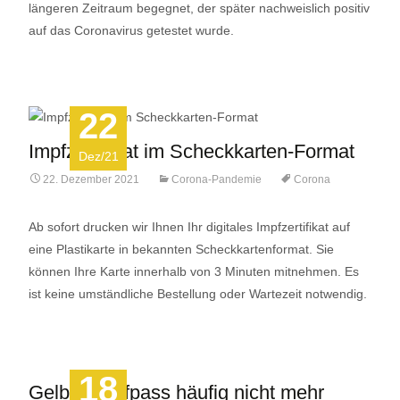
längeren Zeitraum begegnet, der später nachweislich positiv
auf das Coronavirus getestet wurde.
22
Impfzertifikat im Scheckkarten-Format
Dez/21
22. Dezember 2021
Corona-Pandemie
Corona
Ab sofort drucken wir Ihnen Ihr digitales Impfzertifikat auf
eine Plastikarte in bekannten Scheckkartenformat. Sie
können Ihre Karte innerhalb von 3 Minuten mitnehmen. Es
ist keine umständliche Bestellung oder Wartezeit notwendig.
18
Gelber Impfpass häufig nicht mehr