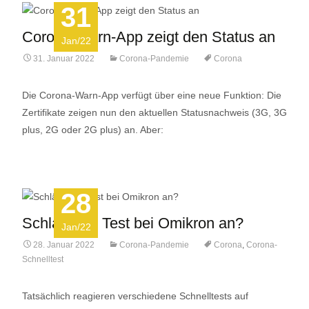
31
Corona-Warn-App zeigt den Status an
Jan/22
31. Januar 2022
Corona-Pandemie
Corona
Die Corona-Warn-App verfügt über eine neue Funktion: Die
Zertifikate zeigen nun den aktuellen Statusnachweis (3G, 3G
plus, 2G oder 2G plus) an. Aber:
28
Schlägt der Test bei Omikron an?
Jan/22
28. Januar 2022
Corona-Pandemie
Corona
,
Corona-
Schnelltest
Tatsächlich reagieren verschiedene Schnelltests auf