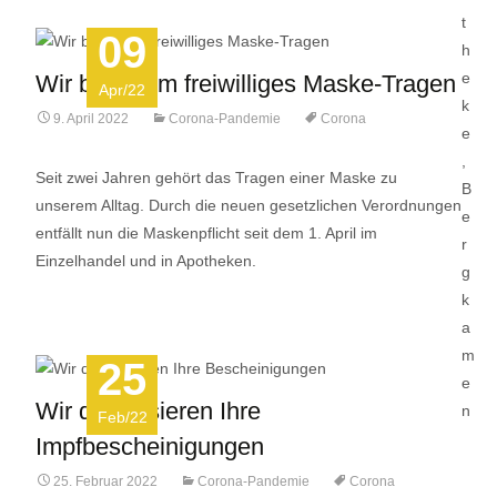
09
Wir bitten um freiwilliges Maske-Tragen
Apr/22
9. April 2022
Corona-Pandemie
Corona
Seit zwei Jahren gehört das Tragen einer Maske zu
unserem Alltag. Durch die neuen gesetzlichen Verordnungen
entfällt nun die Maskenpflicht seit dem 1. April im
Einzelhandel und in Apotheken.
25
Wir digitalisieren Ihre
Feb/22
Impfbescheinigungen
25. Februar 2022
Corona-Pandemie
Corona