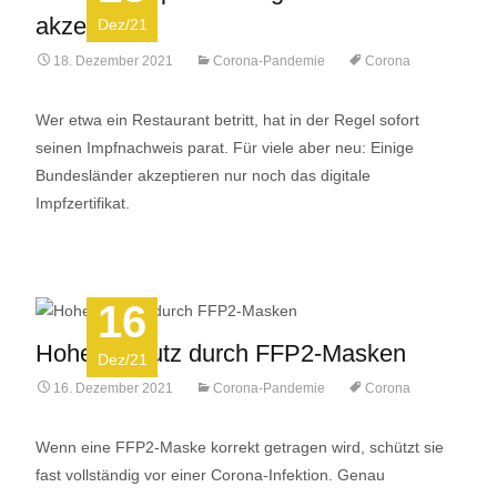
akzeptiert
Dez/21
18. Dezember 2021
Corona-Pandemie
Corona
Wer etwa ein Restaurant betritt, hat in der Regel sofort
seinen Impfnachweis parat. Für viele aber neu: Einige
Bundesländer akzeptieren nur noch das digitale
Impfzertifikat.
16
Hoher Schutz durch FFP2-Masken
Dez/21
16. Dezember 2021
Corona-Pandemie
Corona
Wenn eine FFP2-Maske korrekt getragen wird, schützt sie
fast vollständig vor einer Corona-Infektion. Genau