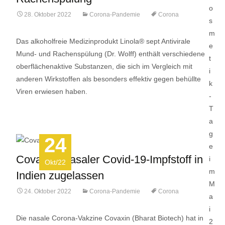
28. Oktober 2022
Corona-Pandemie
Corona
Das alkoholfreie Medizinprodukt Linola® sept Antivirale
Mund- und Rachenspülung (Dr. Wolff) enthält verschiedene
oberflächenaktive Substanzen, die sich im Vergleich mit
anderen Wirkstoffen als besonders effektiv gegen behüllte
Viren erwiesen haben.
24
Covaxin: Nasaler Covid-19-Impfstoff in
Okt/22
Indien zugelassen
24. Oktober 2022
Corona-Pandemie
Corona
Die nasale Corona-Vakzine Covaxin (Bharat Biotech) hat in