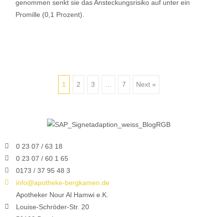
genommen senkt sie das Ansteckungsrisiko auf unter ein
Promille (0,1 Prozent).
1
2
3
…
7
Next »
0 23 07 / 63 18
0 23 07 / 60 1 65
0173 / 37 95 48 3
info@apotheke-bergkamen.de
Apotheker Nour Al Hamwi e.K.
Louise-Schröder-Str. 20