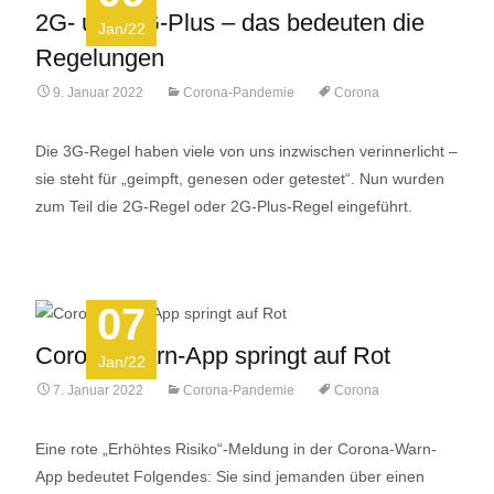
2G- und 2G-Plus – das bedeuten die
Jan/22
Regelungen
9. Januar 2022
Corona-Pandemie
Corona
Die 3G-Regel haben viele von uns inzwischen verinnerlicht –
sie steht für „geimpft, genesen oder getestet“. Nun wurden
zum Teil die 2G-Regel oder 2G-Plus-Regel eingeführt.
07
Corona-Warn-App springt auf Rot
Jan/22
7. Januar 2022
Corona-Pandemie
Corona
Eine rote „Erhöhtes Risiko“-Meldung in der Corona-Warn-
App bedeutet Folgendes: Sie sind jemanden über einen