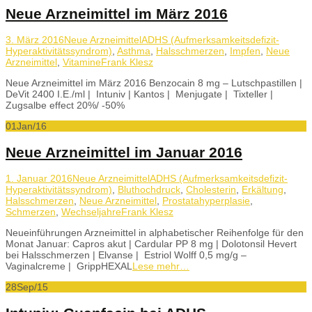
Neue Arzneimittel im März 2016
3. März 2016
Neue Arzneimittel
ADHS (Aufmerksamkeitsdefizit-
Hyperaktivitätssyndrom)
,
Asthma
,
Halsschmerzen
,
Impfen
,
Neue
Arzneimittel
,
Vitamine
Frank Klesz
Neue Arzneimittel im März 2016 Benzocain 8 mg – Lutschpastillen |
DeVit 2400 I.E./ml | Intuniv | Kantos | Menjugate | Tixteller |
Zugsalbe effect 20%/ -50%
01
Jan/16
Neue Arzneimittel im Januar 2016
1. Januar 2016
Neue Arzneimittel
ADHS (Aufmerksamkeitsdefizit-
Hyperaktivitätssyndrom)
,
Bluthochdruck
,
Cholesterin
,
Erkältung
,
Halsschmerzen
,
Neue Arzneimittel
,
Prostatahyperplasie
,
Schmerzen
,
Wechseljahre
Frank Klesz
Neueinführungen Arzneimittel in alphabetischer Reihenfolge für den
Monat Januar: Capros akut | Cardular PP 8 mg | Dolotonsil Hevert
bei Halsschmerzen | Elvanse | Estriol Wolff 0,5 mg/g –
Vaginalcreme | GrippHEXAL
Lese mehr…
28
Sep/15