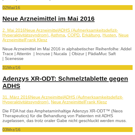
02
Mai/16
Neue Arzneimittel im Mai 2016
2. Mai 2016
Neue Arzneimittel
ADHS (Aufmerksamkeitsdefizit-
Hyperaktivitätssyndrom)
,
Asthma
,
COPD
,
Erkältung
,
Husten
,
Neue
Arzneimittel
Frank Klesz
Neue Arzneimittel im Mai 2016 in alphabetischer Reihenfolhe: Addel
Trace | Attentin | Incruse | Nucala | Obizur | PädiaMuc Saft
| Scenesse
31
Mrz/16
Adenzys XR-ODT: Schmelztablette gegen
ADHS
31. März 2016
Neue Arzneimittel
ADHS (Aufmerksamkeitsdefizit-
Hyperaktivitätssyndrom)
,
Neue Arzneimittel
Frank Klesz
Die FDA hat das Amphetaminhaltige Adenzys XR-ODT™ (Neos
Therapeutics) für die Behandlung von Patienten mit ADHS
zugelassen, das trotz oraler Gabe nicht geschluckt werden muss.
03
Mrz/16