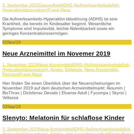
3. September 2022
Gesundheit
ADHS (Aufmerksamkeitsdefizit-
Hyperaktivitätssyndrom)
Frank Klesz
Die Aufmerksamkeits-Hyperaktivi-tätsstörung (ADHS) ist eine
Krankheit, die bereits im Kindesalter beginnt. Wesentliche
Symptome sind Impulsivität, leichte Ablenkbarkeit sowie ein
geringes Konzentrationsvermögen.
01
Nov/19
Neue Arzneimittel im Novemer 2019
1. November 2019
Neue Arzneimittel
ADHS (Aufmerksamkeitsdefizit-
Hyperaktivitätssyndrom)
,
Augen
,
Epilepsie
,
Neue Arzneimittel
,
Psoriasis
Frank Klesz
Hier finden Sie einen Überblick über die Neuerscheinungen im
November 2019 auf dem deutschen Arzneimittelmarkt: Aksunim |
BioThrax | Diclofenac Devatis | Elvanse Adult | Fycompa | Skyrizi |
Veltassa
03
Sep/19
Slenyto: Melatonin für schlaflose Kinder
3. September 2019
Neue Arzneimittel
ADHS (Aufmerksamkeitsdefizit-
Hyperaktivitätssyndrom)
,
Kinder- und Jugendgesundheit
Frank Klesz