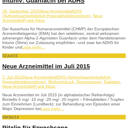
Intuniv: Guanfacin bei ADHS
28. September 2015
Neue Arzneimittel
ADHS
(Aufmerksamkeitsdefizit-Hyperaktivitätssyndrom)
,
Neue
Arzneimittel
Frank Klesz
Der Ausschuss für Humanarzneimittel (CHMP) der Europäischen
Arzneimittelagentur (EMA) hat den selektiven, zentral wirksamen
adrenergen Alpha-2-Agonisten Guanfacin unter dem Handelsnamen
Intuniv (Shire) zur Zulassung empfohlen –und zwar bei ADHS für
Kinder und
Lese mehr…
02
Jul/15
Neue Arzneimittel im Juli 2015
2. Juli 2015
Neue Arzneimittel
ADHS (Aufmerksamkeitsdefizit-
Hyperaktivitätssyndrom)
,
Bluthochdruck
,
Depressionen
,
Diabetes
,
Neue Arzneimittel
Frank Klesz
Neue Arzneimittel im Juli 2015 (in alphabetischer Reihenfolge)
Brintellix 5 mg/ -10 mg/ -20 mg/ -20 mg/ml – Filmtabletten / Tropfen
zum Einnehmen (Lundbeck): zur Behandlung von Episoden einer
Major Depression bei
Lese mehr…
09
Okt/14
Ritalin für Erwachsene