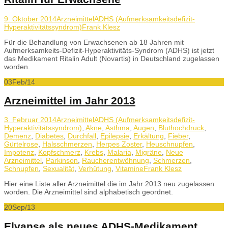
9. Oktober 2014
Arzneimittel
ADHS (Aufmerksamkeitsdefizit-
Hyperaktivitätssyndrom)
Frank Klesz
Für die Behandlung von Erwachsenen ab 18 Jahren mit
Aufmerksamkeits-Defizit-Hyperaktivitäts-Syndrom (ADHS) ist jetzt
das Medikament Ritalin Adult (Novartis) in Deutschland zugelassen
worden.
03
Feb/14
Arzneimittel im Jahr 2013
3. Februar 2014
Arzneimittel
ADHS (Aufmerksamkeitsdefizit-
Hyperaktivitätssyndrom)
,
Akne
,
Asthma
,
Augen
,
Bluthochdruck
,
Demenz
,
Diabetes
,
Durchfall
,
Epilepsie
,
Erkältung
,
Fieber
,
Gürtelrose
,
Halsschmerzen
,
Herpes Zoster
,
Heuschnupfen
,
Impotenz
,
Kopfschmerz
,
Krebs
,
Malaria
,
Migräne
,
Neue
Arzneimittel
,
Parkinson
,
Raucherentwöhnung
,
Schmerzen
,
Schnupfen
,
Sexualität
,
Verhütung
,
Vitamine
Frank Klesz
Hier eine Liste aller Arzneimittel die im Jahr 2013 neu zugelassen
worden. Die Arzneimittel sind alphabetisch geordnet.
20
Sep/13
Elvanse als neues ADHS-Medikament