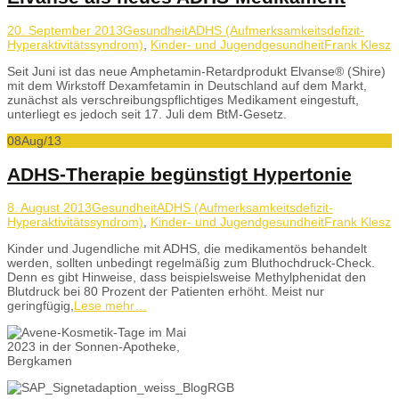
20. September 2013
Gesundheit
ADHS (Aufmerksamkeitsdefizit-
Hyperaktivitätssyndrom)
,
Kinder- und Jugendgesundheit
Frank Klesz
Seit Juni ist das neue Amphetamin-Retardprodukt Elvanse® (Shire)
mit dem Wirkstoff Dexamfetamin in Deutschland auf dem Markt,
zunächst als verschreibungspflichtiges Medikament eingestuft,
unterliegt es jedoch seit 17. Juli dem BtM-Gesetz.
08
Aug/13
ADHS-Therapie begünstigt Hypertonie
8. August 2013
Gesundheit
ADHS (Aufmerksamkeitsdefizit-
Hyperaktivitätssyndrom)
,
Kinder- und Jugendgesundheit
Frank Klesz
Kinder und Jugendliche mit ADHS, die medikamentös behandelt
werden, sollten unbedingt regelmäßig zum Bluthochdruck-Check.
Denn es gibt Hinweise, dass beispielsweise Methylphenidat den
Blutdruck bei 80 Prozent der Patienten erhöht. Meist nur
geringfügig,
Lese mehr…