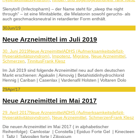
Slenyto® (Infectopharm) – der Name steht für „sleep the night
through“ – ist eine Minitablette, die Melatonin sowohl geruchs- als
auch geschmacksneutral in retardierter Form enthält.
30
Jun/19
Neue Arzneimittel im Juli 2019
30. Juni 2019
Neue Arzneimittel
ADHS (Aufmerksamkeitsdefizit-
Hyperaktivitätssyndrom)
,
Impotenz
,
Migräne
,
Neue Arzneimittel
,
Schmerzen
,
Tinnitus
Frank Klesz
Im Juli 2019 sind folgende Arzneimittel neu auf dem deutschen
Markt erschienen: Agakalin | Aimovig | Betahistidinhydrochlorid
Hennig | Cariban | Casenlax | Vardenafil Holsten | Voltaren Dolo
29
Apr/17
Neue Arzneimittel im Mai 2017
29. April 2017
Neue Arzneimittel
ADHS (Aufmerksamkeitsdefizit-
Hyperaktivitätssyndrom)
,
Neue Arzneimittel
,
Schmerzen
Frank Klesz
Die neuen Arzneimittel im Mai 2017 ( in alphabetischer
Reihenfolge): Camlostar | Constella | Epiduo Forte Gel | Kinecteen
| Taltz | Talvosilen forte | Ziloxicum