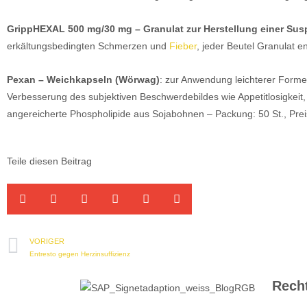
GrippHEXAL 500 mg/30 mg – Granulat zur Herstellung einer Su
erkältungsbedingten Schmerzen und
Fieber
, jeder Beutel Granulat 
Pexan – Weichkapseln (Wörwag)
: zur Anwendung leichterer Form
Verbesserung des subjektiven Beschwerdebildes wie Appetitlosigkeit,
angereicherte Phospholipide aus Sojabohnen – Packung: 50 St., Prei
Teile diesen Beitrag
VORIGER
Entresto gegen Herzinsuffizienz
Recht