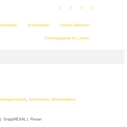
neimittel
Arzneimittel
Unsere Aktionen
Trainingspläne für Läufer
atahyperplasie
,
Schmerzen
,
Wechseljahre
me | GrippHEXAL | Pexan