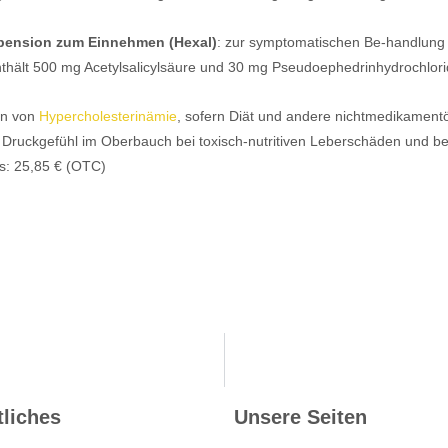
spension zum Einnehmen (Hexal)
: zur symptomatischen Be-handlung
enthält 500 mg Acetylsalicylsäure und 30 mg Pseudoephedrinhydrochlori
en von
Hypercholesterinämie
, sofern Diät und andere nichtmedikamen
 Druckgefühl im Oberbauch bei toxisch-nutritiven Leberschäden und bei
s: 25,85 € (OTC)
liches
Unsere Seiten