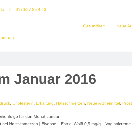
de
0173/37 95 48 3
Gesundheit
Neue Arz
im Januar 2016
druck
,
Cholesterin
,
Erkältung
,
Halsschmerzen
,
Neue Arzneimittel
,
Prost
eihenfolge für den Monat Januar:
rt bei Halsschmerzen | Elvanse | Estriol Wolff 0,5 mg/g – Vaginalcre