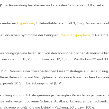
):
zur Anwendung bei starken und stärksten Schmerzen, 1 Kapsel enthä
ssentiellen
Hypertonie
, 1 Retardtablette enthält 9,7 mg Doxazosinmesi
er klinischen Symptome der benignen
Prostatahyperplasie
, 1 Retardt
wendungsgebiete leiten sich von den homöopathischen Arzneimittelbi
ium iodatum D4, 23 mg Echinacea D2, 1,5 mg Mentholum D2 und 80 mg
):
im Rahmen einer therapeutischen Gesamtstrategie zur Behandlung
ltene Behandlung mit Methylphenidat als klinisch unzureichend angese
 jeweils 30 St., Betäubungsmittel (BtM)
andlung von durch Estrogenmangel bedingten Veränderungen wie ent
rkehr wegen trockener Scheide, Ausfluss, Juckreiz an den Schamlipp
inalcreme ent-hält 0,5 mg Estriol – Packung: 50 g bzw. 100 g.