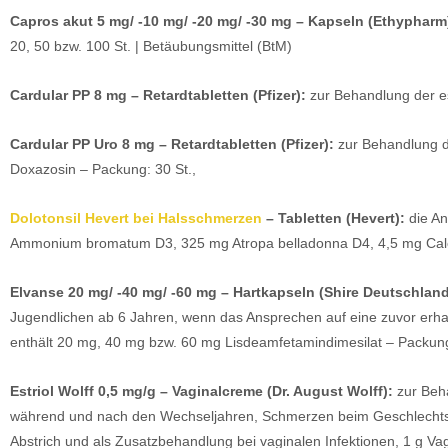
Capros akut 5 mg/ -10 mg/ -20 mg/ -30 mg – Kapseln (Ethypharm
20, 50 bzw. 100 St. | Betäubungsmittel (BtM)
Cardular PP 8 mg – Retardtabletten (Pfizer):
zur Behandlung der e
Cardular PP Uro 8 mg – Retardtabletten (Pfizer):
zur Behandlung d
Doxazosin – Packung: 30 St.,
Dolotonsil Hevert bei Halsschmerzen
– Tabletten (Hevert):
die An
Ammonium bromatum D3, 325 mg Atropa belladonna D4, 4,5 mg Calc
Elvanse 20 mg/ -40 mg/ -60 mg – Hartkapseln (Shire Deutschland
Jugendlichen ab 6 Jahren, wenn das Ansprechen auf eine zuvor erha
enthält 20 mg, 40 mg bzw. 60 mg Lisdeamfetamindimesilat – Packung:
Estriol Wolff 0,5 mg/g – Vaginalcreme (Dr. August Wolff):
zur Beh
während und nach den Wechseljahren, Schmerzen beim Geschlechtsve
Abstrich und als Zusatzbehandlung bei vaginalen Infektionen, 1 g Vag