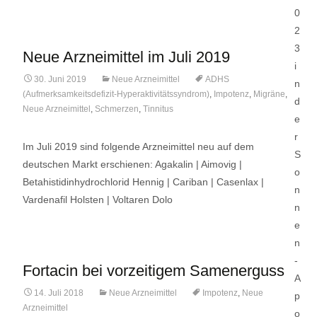
Neue Arzneimittel im Juli 2019
30. Juni 2019
Neue Arzneimittel
ADHS
(Aufmerksamkeitsdefizit-Hyperaktivitätssyndrom)
,
Impotenz
,
Migräne
,
Neue Arzneimittel
,
Schmerzen
,
Tinnitus
Im Juli 2019 sind folgende Arzneimittel neu auf dem
deutschen Markt erschienen: Agakalin | Aimovig |
Betahistidinhydrochlorid Hennig | Cariban | Casenlax |
Vardenafil Holsten | Voltaren Dolo
Fortacin bei vorzeitigem Samenerguss
14. Juli 2018
Neue Arzneimittel
Impotenz
,
Neue
Arzneimittel