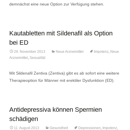
demnächst eine neue Option zur Verfügung stehen.
Kautabletten mit Sildenafil als Option
bei ED
29. November 2013
Neue Arzneimittel
Impotenz
,
Neue
Arzneimittel
,
Sexualität
Mit Sildenafil Zentiva (Zentiva) gibt es ab sofort eine weitere
Therapieoption für Männer mit erektiler Dysfunktion (ED).
Antidepressiva können Spermien
schädigen
11. August 2013
Gesundheit
Depressionen
,
Impotenz
,