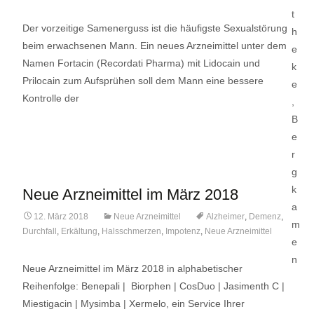
Der vorzeitige Samenerguss ist die häufigste Sexualstörung
beim erwachsenen Mann. Ein neues Arzneimittel unter dem
Namen Fortacin (Recordati Pharma) mit Lidocain und
Prilocain zum Aufsprühen soll dem Mann eine bessere
Kontrolle der
Lese mehr…
Neue Arzneimittel im März 2018
12. März 2018
Neue Arzneimittel
Alzheimer
,
Demenz
,
Durchfall
,
Erkältung
,
Halsschmerzen
,
Impotenz
,
Neue Arzneimittel
Neue Arzneimittel im März 2018 in alphabetischer
Reihenfolge: Benepali | Biorphen | CosDuo | Jasimenth C |
Miestigacin | Mysimba | Xermelo, ein Service Ihrer