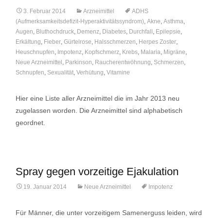
3. Februar 2014
Arzneimittel
ADHS
(Aufmerksamkeitsdefizit-Hyperaktivitätssyndrom)
,
Akne
,
Asthma
,
Augen
,
Bluthochdruck
,
Demenz
,
Diabetes
,
Durchfall
,
Epilepsie
,
Erkältung
,
Fieber
,
Gürtelrose
,
Halsschmerzen
,
Herpes Zoster
,
Heuschnupfen
,
Impotenz
,
Kopfschmerz
,
Krebs
,
Malaria
,
Migräne
,
Neue Arzneimittel
,
Parkinson
,
Raucherentwöhnung
,
Schmerzen
,
Schnupfen
,
Sexualität
,
Verhütung
,
Vitamine
Hier eine Liste aller Arzneimittel die im Jahr 2013 neu
zugelassen worden. Die Arzneimittel sind alphabetisch
geordnet.
Spray gegen vorzeitige Ejakulation
19. Januar 2014
Neue Arzneimittel
Impotenz
Für Männer, die unter vorzeitigem Samenerguss leiden, wird