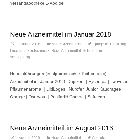
Versandapotheke 1-Apo.de
Neue Arzneimittel im Januar 2018
1. Januar 2018
Neue Arzneimittel
Epilepsie
,
Erkältung
,
Impotenz
,
Kopfschmerz
,
Neue Arzneimittel
,
Schmerzen
,
Verstopfung
Neueinführungen (in alphabetischer Reihenfolge)
Arzneimittel im Januar 2018: Dupixent | Fycompa | Laevolac
Pflaumenaroma | LibiLoges | Nurofen Junior Kaudragee
Orange | Oxervate | Posiforlid Comod | Softacort
Neue Arzneimitteil im August 2016
1. August 2016
Neue Arzneimittel
Allergie
,