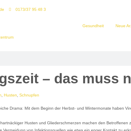
de
0173/37 95 48 3
Gesundheit
Neue Arz
gszeit – das muss n
n
,
Husten
,
Schnupfen
gleiche Drama: Mit dem Beginn der Herbst- und Wintermonate haben Vir
artnäckiger Husten und Gliederschmerzen machen den Betroffenen zu sc
ie Vermeidung von Infektionsquellen wie etwa ein enger Kontakt zu erk