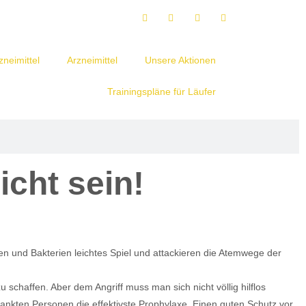
neimittel
Arzneimittel
Unsere Aktionen
Trainingspläne für Läufer
icht sein!
en und Bakterien leichtes Spiel und attackieren die Atemwege der
haffen. Aber dem Angriff muss man sich nicht völlig hilflos
rankten Personen die effektivste Prophylaxe. Einen guten Schutz vor