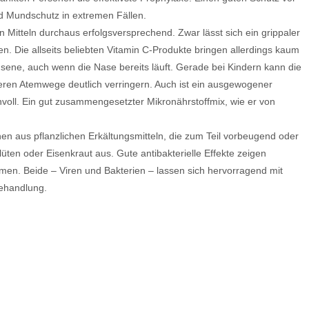
 Mundschutz in extremen Fällen.
n Mitteln durchaus erfolgsversprechend. Zwar lässt sich ein grippaler
en. Die allseits beliebten Vitamin C-Produkte bringen allerdings kaum
hsene, auch wenn die Nase bereits läuft. Gerade bei Kindern kann die
beren Atemwege deutlich verringern. Auch ist ein ausgewogener
oll. Ein gut zusammengesetzter Mikronährstoffmix, wie er von
nen aus pflanzlichen Erkältungsmitteln, die zum Teil vorbeugend oder
en oder Eisenkraut aus. Gute antibakterielle Effekte zeigen
men. Beide – Viren und Bakterien – lassen sich hervorragend mit
Behandlung.