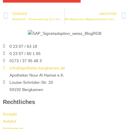
VORIGER
NÄCHSTER
Brainfood – Powernahrung für´s Gehirn
Mit Magnesium Migräneattacken verringern
0 23 07 / 63 18
0 23 07 / 60 1 65
0173 / 37 95 48 3
info@apotheke-bergkamen.de
Apotheker Nour Al Hamwi e.K.
Louise-Schröder-Str. 20
59192 Bergkamen
Rechtliches
Kontakt
Anfahrt
Impressum