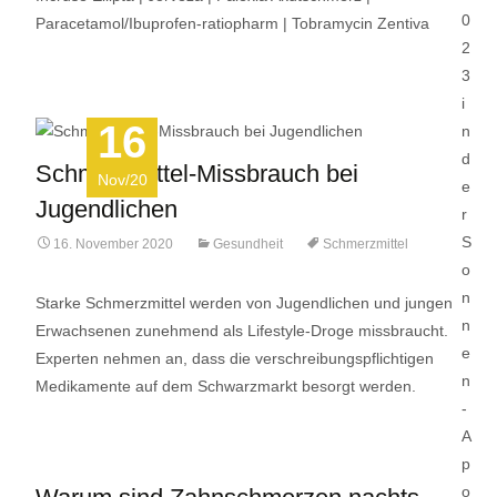
Paracetamol/Ibuprofen-ratiopharm | Tobramycin Zentiva
16
Schmerzmittel-Missbrauch bei
Nov/20
Jugendlichen
16. November 2020
Gesundheit
Schmerzmittel
Starke Schmerzmittel werden von Jugendlichen und jungen
Erwachsenen zunehmend als Lifestyle-Droge missbraucht.
Experten nehmen an, dass die verschreibungspflichtigen
Medikamente auf dem Schwarzmarkt besorgt werden.