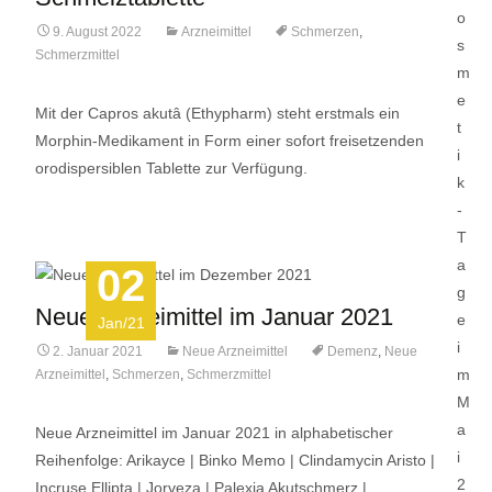
9. August 2022
Arzneimittel
Schmerzen
,
Schmerzmittel
Mit der Capros akutâ (Ethypharm) steht erstmals ein
Morphin-Medikament in Form einer sofort freisetzenden
orodispersiblen Tablette zur Verfügung.
02
Neue Arzneimittel im Januar 2021
Jan/21
2. Januar 2021
Neue Arzneimittel
Demenz
,
Neue
Arzneimittel
,
Schmerzen
,
Schmerzmittel
Neue Arzneimittel im Januar 2021 in alphabetischer
Reihenfolge: Arikayce | Binko Memo | Clindamycin Aristo |
Incruse Ellipta | Jorveza | Palexia Akutschmerz |