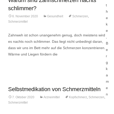
Warum sind Zahnschmerzen nachts
schlimmer?
6. November 2020
Gesundheit
Schmerzen
,
Schmerzmittel
Zahnweh ist schon unangenehm genug, doch meistens wird
es nachts noch schlimmer. Das liegt nicht unbedingt daran,
dass wir uns im Bett mehr auf die Schmerzen konzentrieren.
Wärme und Liegen fördern die
Lese mehr…
Selbstmedikation von Schmerzmitteln
7. Oktober 2020
Arzneimittel
Kopfschmerz
,
Schmerzen
,
Schmerzmittel