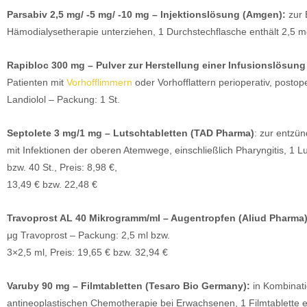
Parsabiv 2,5 mg/ -5 mg/ -10 mg – Injektionslösung (Amgen):
zur 
Hämodialysetherapie unterziehen, 1 Durchstechflasche enthält 2,5 mg,
Rapibloc 300 mg – Pulver zur Herstellung einer Infusionslösu
Patienten mit
Vorhofflimmern
oder Vorhofflattern perioperativ, posto
Landiolol – Packung: 1 St.
Septolete 3 mg/1 mg – Lutschtabletten (TAD Pharma)
: zur entzü
mit Infektionen der oberen Atemwege, einschließlich Pharyngitis, 1 
bzw. 40 St., Preis: 8,98 €,
13,49 € bzw. 22,48 €
Travoprost AL 40 Mikrogramm/ml – Augentropfen (Aliud Pharma)
μg Travoprost – Packung: 2,5 ml bzw.
3×2,5 ml, Preis: 19,65 € bzw. 32,94 €
Varuby 90 mg – Filmtabletten (Tesaro Bio Germany):
in Kombinati
antineoplastischen Chemotherapie bei Erwachsenen, 1 Filmtablette e