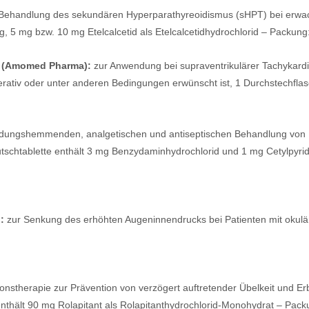
Behandlung des sekundären Hyperparathyreoidismus (sHPT) bei erwach
 5 mg bzw. 10 mg Etelcalcetid als Etelcalcetidhydrochlorid – Packung: 
ng (Amomed Pharma):
zur Anwendung bei supraventrikulärer Tachykardi
perativ oder unter anderen Bedingungen erwünscht ist, 1 Durchstechfl
ndungshemmenden, analgetischen und antiseptischen Behandlung von
Lutschtablette enthält 3 mg Benzydaminhydrochlorid und 1 mg Cetylpyri
:
zur Senkung des erhöhten Augeninnendrucks bei Patienten mit okulä
onstherapie zur Prävention von verzögert auftretender Übelkeit und
nthält 90 mg Rolapitant als Rolapitanthydrochlorid-Monohydrat – Packu