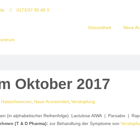
de
0173/37 95 48 3
Gesundheit
Neue Arz
im Oktober 2017
,
Halsschmerzen
,
Neue Arzneimittel
,
Verstopfung
en (in alphabetischer Reihenfolge): Lactulose AIWA | Parsabiv | Rapib
ehmen (T & D Pharma):
zur Behandlung der Symptome von
Verstopf