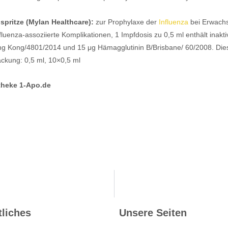
spritze (Mylan Healthcare):
zur Prophylaxe der
Influenza
bei Erwach
uenza-assoziierte Komplikationen, 1 Impfdosis zu 0,5 ml enthält inakt
g Kong/4801/2014 und 15 μg Hämagglutinin B/Brisbane/ 60/2008. Diese
ckung: 0,5 ml, 10×0,5 ml
otheke 1-Apo.de
liches
Unsere Seiten