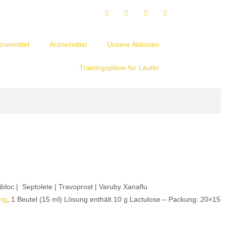
neimittel
Arzneimittel
Unsere Aktionen
Trainingspläne für Läufer
loc | Septolete | Travoprost | Varuby Xanaflu
ung
, 1 Beutel (15 ml) Lösung enthält 10 g Lactulose – Packung: 20×15