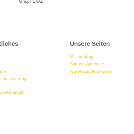
GrippHEXAL
Lese mehr…
liches
Unsere Seiten
Online Shop
Sonnen-Apotheke
sum
Ärztehaus Bergkamen
hutzerklärung
Einstellungen