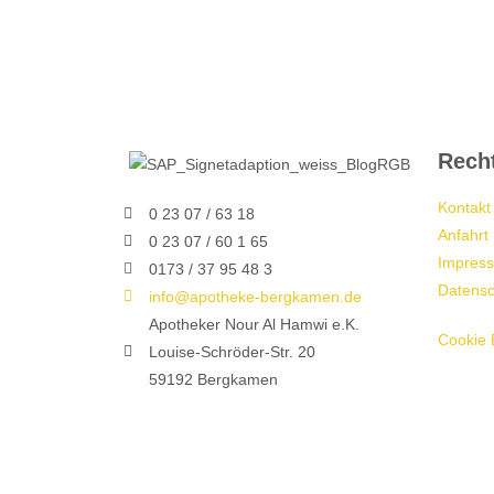
Recht
Kontakt
0 23 07 / 63 18
Anfahrt
0 23 07 / 60 1 65
Impres
0173 / 37 95 48 3
Datensc
info@apotheke-bergkamen.de
Apotheker Nour Al Hamwi e.K.
Cookie 
Louise-Schröder-Str. 20
59192 Bergkamen