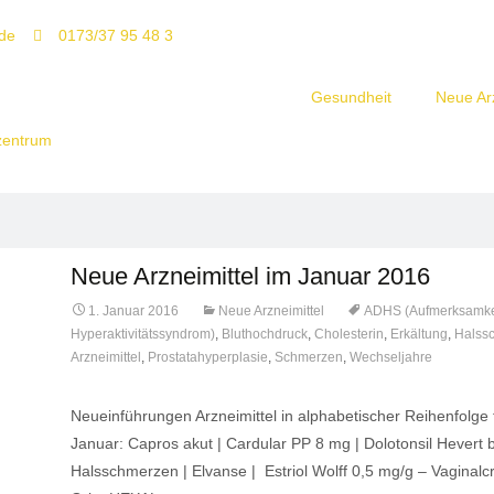
de
0173/37 95 48 3
Gesundheit
Neue Arz
Neue Arzneimittel im Januar 2016
1. Januar 2016
Neue Arzneimittel
ADHS (Aufmerksamkeit
Hyperaktivitätssyndrom)
,
Bluthochdruck
,
Cholesterin
,
Erkältung
,
Halss
Arzneimittel
,
Prostatahyperplasie
,
Schmerzen
,
Wechseljahre
Neueinführungen Arzneimittel in alphabetischer Reihenfolge
Januar: Capros akut | Cardular PP 8 mg | Dolotonsil Hevert 
Halsschmerzen | Elvanse | Estriol Wolff 0,5 mg/g – Vaginal