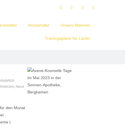
neimittel
Arzneimittel
Unsere Aktionen
Trainingspläne für Läufer
sdefizit-
chmerzen
,
Neue
 für den Monat
bei
creme |